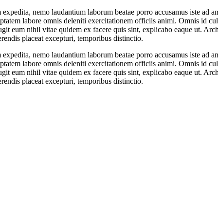
pedita, nemo laudantium laborum beatae porro accusamus iste ad amet
uptatem labore omnis deleniti exercitationem officiis animi. Omnis id c
fugit eum nihil vitae quidem ex facere quis sint, explicabo eaque ut. A
rendis placeat excepturi, temporibus distinctio.
pedita, nemo laudantium laborum beatae porro accusamus iste ad amet
uptatem labore omnis deleniti exercitationem officiis animi. Omnis id c
fugit eum nihil vitae quidem ex facere quis sint, explicabo eaque ut. A
rendis placeat excepturi, temporibus distinctio.